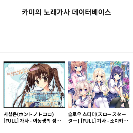
카미의 노래가사 데이터베이스
사실은(ホントノトコロ)
슬로우 스타터(スロースター
[FULL] 가사 - 여동생의 성역
ター) [FULL] 가사 - 소이카노
(妹のセイイキ) OP
(添いカノ) OP