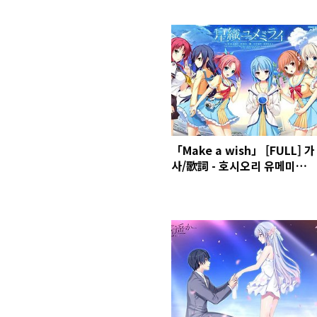
「Make a wish」 [FULL] 가
사/歌詞 - 호시오리 유메미라이
(星織ユメミライ) ED2