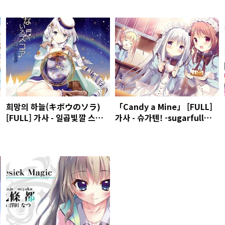
희망의 하늘(キボウのソラ)
「Candy a Mine」 [FULL]
[FULL] 가사 - 일곱빛깔 스코
가사 - 슈가텐! -sugarfull
어(なないろスコア) OP
tempering- OP