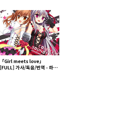
ーシュガーライフ) OST
「Girl meets love」
[FULL] 가사/독음/번역 - 하나
사키 워크스프링! OP