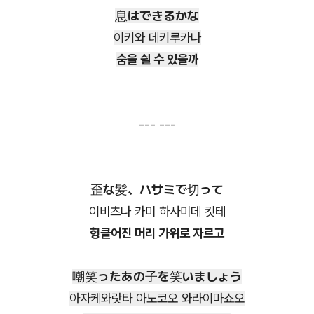
息はできるかな
이키와 데키루카나
숨을 쉴 수 있을까
--- ---
歪な髪、ハサミで切って
이비츠나 카미 하사미데 킷테
헝클어진 머리 가위로 자르고
嘲笑ったあの子を笑いましょう
아자케와랏타 아노코오 와라이마쇼오