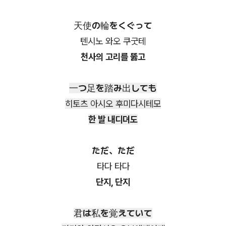
天使の輪をくぐって
텐시노 와오 쿠굿테
천사의 고리를 뚫고
一つ足を踏み出しても
히토츠 아시오 후미다시테모
한 발 내디뎌도
ただ、ただ
타다 타다
단지, 단지
君は私を覚えていて