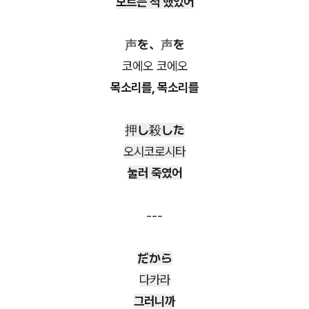
모르는 척 했었어
声を、声を
코에오 코에오
목소리를, 목소리를
押し殺した
오시코로시타
눌러 죽였어
---
だから
다카라
그러니까