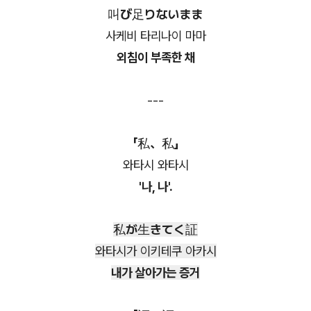
叫び足りないまま
사케비 타리나이 마마
외침이 부족한 채
---
「私、私」
와타시 와타시
'나, 나'.
私が生きてく証
와타시가 이키테쿠 아카시
내가 살아가는 증거