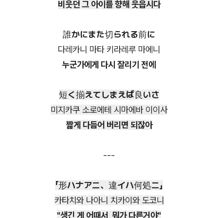
비웃던 그 아이를 향해 웃읍시다
誰かにまた切られる前に
다레카니 마타 키라레루 마에니
누군가에게 다시 잘리기 전에
短く揃えてしまえば良いさ
미지카쿠 소로에테 시마에바 이이사
짧게 다듬어 버리면 되잖아
---
「形ハナアニ、違イハ何処ニ」
카타치와 나아니 치카이와 도코니
"생긴 게 어때서, 뭐가 다른거야"