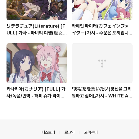
リテラチュア(Literature) [F
카페인 파이터(カフェインファ
ULL] 가사 - 마녀의 여행(魔女の
イター) 가사 - 주문은 토끼입니까
旅々) OP
샤로 캐릭터송
카나리아(カナリア) [FULL] 가
「あなたを想いたい(당신을 그리
사/독음/번역 - 해피 슈가 라이프
워하고 싶어)」가사 - WHITE AL
(ハッピーシュガーライフ) OS
BUM2 삽입곡
T
의안내
티스토리
로그인
고객센터