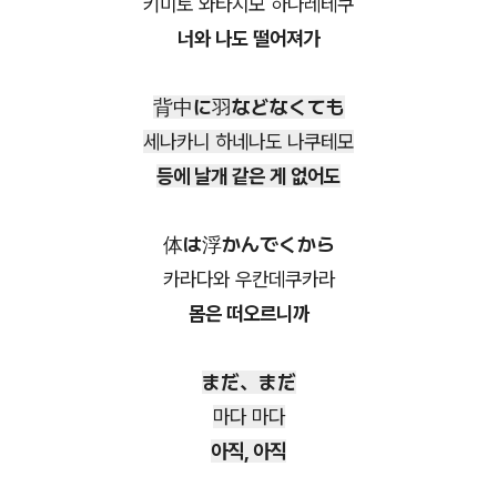
키미토 와타시모 하나레테쿠
너와 나도 떨어져가
背中に羽などなくても
세나카니 하네나도 나쿠테모
등에 날개 같은 게 없어도
体は浮かんでくから
카라다와 우칸데쿠카라
몸은 떠오르니까
まだ、まだ
마다 마다
아직, 아직