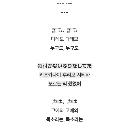
--- ---
---
誰も、誰も
다레모 다레모
누구도, 누구도
気付かないふりをしてた
키즈카나이 후리오 시테타
모르는 척 했었어
声は、声は
코에와 코에와
목소리는, 목소리는