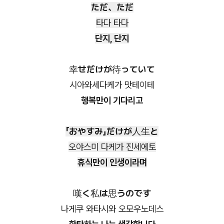
ただ、ただ
타다 타다
단지, 단지
幸せだけが待っていて
시아와세다케가 맛테이테
행복만이 기다리고
「おやすみ」だけが人生と
오야스미 다케가 진세에토
휴식만이 인생이라며
嘆く私は思うのです
나게쿠 와타시와 오모우노데스