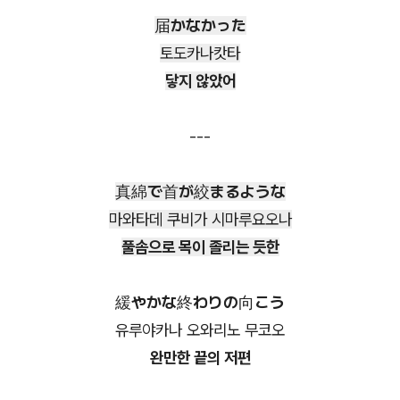
届かなかった
토도카나캇타
닿지 않았어
---
真綿で首が絞まるような
마와타데 쿠비가 시마루요오나
풀솜으로 목이 졸리는 듯한
緩やかな終わりの向こう
유루야카나 오와리노 무코오
완만한 끝의 저편