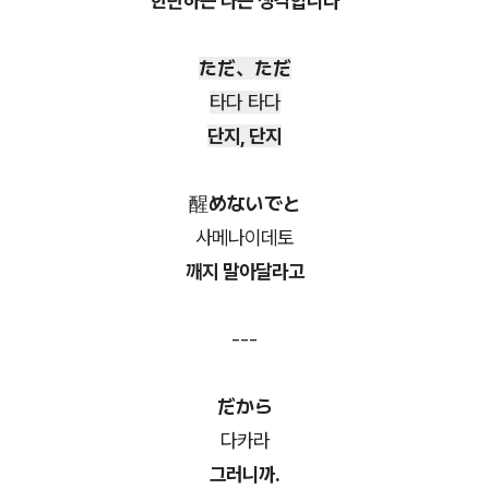
한탄하는 나는 생각합니다
ただ、ただ
타다 타다
단지, 단지
醒めないでと
사메나이데토
깨지 말아달라고
---
だから
다카라
그러니까.