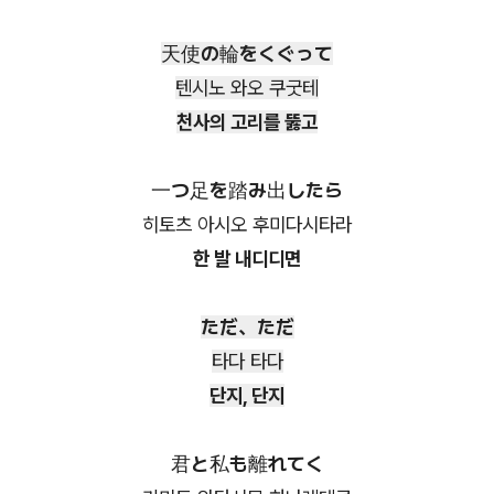
天使の輪をくぐって
텐시노 와오 쿠굿테
천사의 고리를 뚫고
一つ足を踏み出したら
히토츠 아시오 후미다시타라
한 발 내디디면
ただ、ただ
타다 타다
단지, 단지
君と私も離れてく