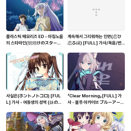
플라스틱 메모리즈 ED - 아침노을
계속해서 그리워하는 인연(恋ひ
의 스타마인(朝焼けのスターマ
恋ふ縁) [FULL] 가사/독음/번
イン) 가사
역 - 천연 만화 (千恋＊万花) OP
사실은(ホントノトコロ) [FUL
「Clear Morning」[FULL] 가
L] 가사 - 여동생의 성역 (妹のセ
사 - 블루 아카이브 ブルーアーカ
イイキ) OP
イブ