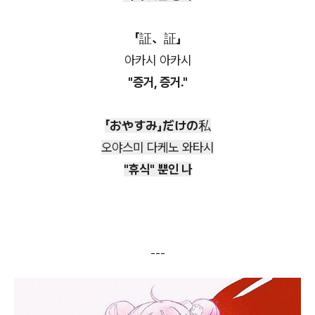
「証、証」
아카시 아카시
"증거, 증거."
「おやすみ」だけの私
오야스미 다케노 와타시
"휴식" 뿐인 나
---