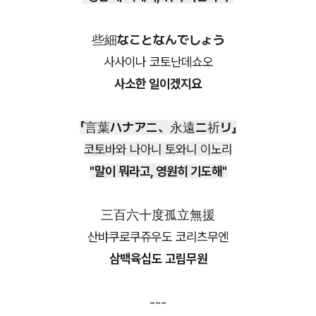
些細なことなんでしょう
사사이나 코토난데쇼오
사소한 일이겠지요
「言葉ハナアニ、永遠ニ祈リ」
코토바와 나아니 토와니 이노리
"말이 뭐라고, 영원히 기도해"
三百六十度孤立無援
산뱌쿠로쿠쥬우도 코리츠무엔
삼백육십도 고립무원
---