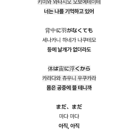
키미와 와타시오 오보에테이테
너는 나를 기억하고 있어
背中に羽がなくても
세나카니 하네가 나쿠테모
등에 날개가 없더라도
体は宙に浮くから
카라다와 츄우니 우쿠카라
몸은 공중에 뜰 테니까
まだ、まだ
마다 마다
아직, 아직