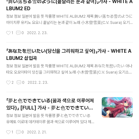
「舞い落ちる雪のように(흩날리는 눈과 같이)」가사 - WHITE A
요 당신은 멈춰서서 思い出していますか 空を見上げながら 오모이다시테이마
LBUM2 ED
스카 소라오 미아게나가라 추억하고 있나요? 하늘을 올려다보면서 嬉しそうに雪
글 내용
の上を歩くあなたが 우레시소..
정보 정보 일본어 발음 뜻 작품명 WHITE ALBUM2 제목 舞い落ちる雪のように
마이치루 유키노 요오니 흩날리는 눈과 같이 노래 小木曽雪菜(C.V. Suara) 오기
소 세츠나 작곡 石川真也 이시카와 신야 작사 須谷尚子 스타니 나오코 발매년 20
작성시간
1
0
2022. 2. 23.
12 YouTube 가사 心配してます さみしがりやのあなた 신파이시테마스 사미
시 가리야노 아나타 걱정돼요 외로워하는 당신 強がるわたしが もっともっとさ
みしい 츠요가루 와타시가 못토 못토 사미시이 센 척하는 내가 더더욱 외로워 あな
「あなたを想いたい(당신을 그리워하고 싶어)」가사 - WHITE A
たとの想い出の すべてを雪のように 아나타토노 오모이데노 스베테오 유키노
LBUM2 삽입곡
요오니 당신과의 추억 전부를 눈처럼 真っ白に染め消してしまえばいいと 思う
글 내용
けれども 맛시로니 소메 케시테시마에바 이이토 오모우케레도모 새하얗게 물들여
정보 정보 일본어 발음 뜻 작품명 WHITE ALBUM2 제목 あなたを想いたい 아나
버리면 좋을 것 같은데 舞い落..
타오 오모이타이 당신을 그리워하고 싶어 노래 小木曽雪菜(C.V. Suara) 오기소
세츠나 작곡 石川真也 이시카와 신야 작사 須谷尚子 스타니 나오코 발매년 2012
작성시간
2
0
2022. 2. 23.
YouTube 가사 冷たい雨が降りはじめて 街を闇にひたしてく 츠메타이 아메
가 후리하지메테 마치오 야미니 히타시테쿠 차가운 비가 내리기 시작해 거리를 어둠
에 적셔가 ガラスをすべる雫は まるで流星のようね 가라스오 스베루 시즈쿠와
「夢と色でできている(꿈과 색으로 이루어져
마루데 류우세에노요오네 유리를 미끄러지는 물방울은 마치 유성 같아 ゆるやかに
있다)」 [FULL] 가사 - 夢と色でできている
流れるひと時 あなたをしのんで 유루야카니 나가레루 히토토키 아나타오 시논데
글 내용
(꿈과 색으로 이루어져 있다) OP
느릿느릿 흐르는 한때 너를 그리워하며 大切に見守る想いは 幸せにさせてくれ
정보 정보 일본어 발음 뜻 작품명 夢と色でできている
る 타이세츠니 미마모루 오..
유메토 이로데 데키테이루 꿈과 색으로 이루어져 있다 제
목 夢と色でできている 유메토 이로데 데키테이루 꿈과
작성시간
1
0
2022. 2. 21.
색으로 이루어져 있다 노래 佐咲紗花 사사키 사야카 작곡