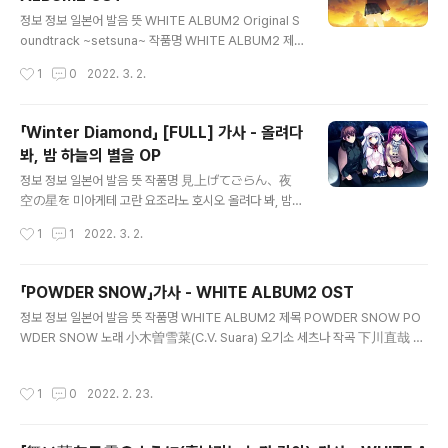
に違いない 이치도키리노 이노치난테 아자케리케 와라우
글 내용
니 치가이나이 [한번 뿐인 목숨이라니] 비웃을 것이 틀림없
정보 정보 일본어 발음 뜻 WHITE ALBUM2 Original S
어 終わりを知らなければ生きる喜びもないだろう 오
oundtrack ~setsuna~ 작품명 WHITE ALBUM2 제
와리오 시라나케레바 이키루 요로코비모 나이다로오 끝을
목 I hope so・・・ 노래 米澤円 요네자와 마도카 작곡
작성시간
1
0
2022. 3. 2.
모른다면 사는 기쁨도 없겠지 永遠の存在者なんて悲し
작사 편곡 YouTube 가사 風が冷たくて コートを着込
くて寂しい存在なんだろう 에에엔노 손자이샤난테 카
んでた 카제가 츠메타쿠테 코오토오 키콘데타 바람이 차
나시쿠테 사비시이 손자이난다로오 영원한 ..
가워서 코트를 껴입고 있었어 風が無くなって 交わす言
「Winter Diamond」 [FULL] 가사 - 올려다
葉もない 카제가 나쿠낫테 카와스 코토바모 나이 바람이
봐, 밤 하늘의 별을 OP
없어지고 주고받을 말도 없어 別に気になんない ホント
글 내용
は気にしてる 베츠니 키니난나이 혼토와 키니 시테루 별
정보 정보 일본어 발음 뜻 작품명 見上げてごらん、夜
로 신경 안 써 사실은 신경쓰여 熱いコーヒーで 飲み込
空の星を 미아게테 고란 요조라노 호시오 올려다 봐, 밤
んでいるだけ 아츠이 코오히이데 노미콘데이루다케 뜨거
하늘의 별을 제목 Winter Diamond 윈터 다이아몬드 노
작성시간
1
1
2022. 3. 2.
운 커피로 삼키고 있을 뿐 --- 憂鬱が始まる 長すぎる
래 Rita 리타 작곡 작사 편곡 YouTube 가사 ポケットに
一日が(yah) 유우우츠가 하지마루 나가스기루 이..
しまいこんだビー玉と 포켓토니 시마이콘다 비이다마
토 주머니에 집어넣은 유리구슬과 言葉忘れて見上げた
「POWDER SNOW」가사 - WHITE ALBUM2 OST
あの流星 코토바와스레테 미아게타 아노 류우세에 말 잊
글 내용
정보 정보 일본어 발음 뜻 작품명 WHITE ALBUM2 제목 POWDER SNOW PO
고 올려다본 그 유성 憧れも曇り空も 아코가레모 쿠모리
WDER SNOW 노래 小木曽雪菜(C.V. Suara) 오기소 세츠나 작곡 下川直哉 시
조라모 동경도 흐린 하늘도 全部抱きしめて走り出す 젠
모카와 나오야 작사 須谷尚子 스타니 나오코 발매년 2012 YouTube 가사 粉雪
부 다키시메테 하시리다스 다 끌어안고 달려가 --- 瞳を
が空から 優しく降りてくる 코나유키가 소라카라 야사시쿠 오리테쿠루 가루눈이
見るだけじゃ解らない気持ちも 메오 미루다케쟈 와카
작성시간
1
0
2022. 2. 23.
하늘에서 부드럽게 내려와 手のひらで受け止めた 雪が切ない 테노히라데 우케
라나이 키모치모 눈동자를 보는 것만으로는 알 수 없는 기
토메타 유키가 세츠나이 손바닥으로 받아낸 눈이 애달퍼 どこかで見てますか あ
분도 夜空に向かういつものこの場所で 요조라니 무카
なたは立ち止まり 도코카데 미테마스카 아나타와 타치도마리 어디선가 보고 있나
우 이츠모노 코노 바쇼데 밤하..