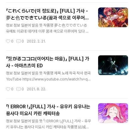
堀江晶太 호리에 쇼타 작사 堀江晶太 호리에 쇼타 편곡
堀江晶太 호리에 쇼타 YouTube https://www.youtu
「これくらいで(이 정도로)」 [FULL] 가사 -
be.com/watch?v=ktOpWwiTFMI 가사 世界はかつ
夢と色でできている(꿈과 색으로 이루어져
て 僕等だけで 세카이와 카츠테 보쿠라다케데 세상은 예
글 내용
있다) ED
전에 우리들끼리 叶わない夢なんて なかったね 카나와
정보 정보 일본어 발음 뜻 작품명 夢と色でできている
나이 유메난테 나캇타네 못 이룰 꿈이 없었어 長い時間の
유메토 이로데 데키테 이루 꿈과 색으로 이루어져 있다 제
その何処かで 나가이 지칸노 소노 도코카데 오랜 시간의
목 これくらいで 코레쿠라이데 이 정도로 노래 藍月なく
작성시간
0
0
2022. 2. 21.
그 어딘가에서 色褪せて忘れたもの これから会いに行
る 아이츠키 나쿠루 작곡 堀江晶太 호리에 쇼타 작사 堀
こう 이로아세테와스레타 모노 코레카라 아이니 이코오 바
江晶太 호리에 쇼타 편곡 堀江晶太 호리에 쇼타 YouTu
래서 잊..
be https://www.youtube.com/watch?v=j4kWHA
「繋がるココロ(이어지는 마음)」 [FULL] 가
4ABSM 가사 もしも 例えばの話で 모시모 타토에바노
사 - 아마츠츠미 ED
하나시데 만약에 예를 들어 말인데 あの日 ここで会わな
글 내용
かったら 아노 히 코코데 아와나캇타라 그날 여기서 안 만
정보 정보 일본어 발음 뜻 작품명 제목 노래 작곡 작사 편곡
났으면 こんな今 考えもしないよね 콘나 이마 칸가에모
YouTube https://www.youtube.com/watch?v=qt
시나이요네 이런 지금 생각도 못했겠지? そっと積み木を
dydZZz-oI 가사 君の笑顔を見るたび 瞳の奥に写っ
작성시간
0
0
2021. 8. 22.
積むように 솟토 츠미키오 츠무 요오니 살며시 블럭을 쌓
た 키미노 에가오오 미루 타비 히토미노 오쿠니 우츳타 너
듯이 あなたを好きになったよ 아나타오 스키니 낫타요
의 미소를 볼 때마다 눈동자 속에 비쳤어 その姿に 不思
당..
議な気持ちを 소노 스가타니 후시기나 키모치오 그 모습
「! ERROR !」[FULL] 가사 - 유우키 유우나는
에 신기함을 抱えたままでいるけど 失うことが怖くて
용사다 미요시 카린 캐릭터송
카카에타 마마데 이루케도 우시나우 코토가 코와쿠테 안고
글 내용
있는데 잃을까 봐 두려워서 言葉にすることが出来なく
정보 정보 일본어 발음 뜻 「! ERROR !」[FULL] 가사 - 유우
て 코토바니 스루 코토가 데키나쿠테 말로 할 수가 없어서
키 유우나는 용사다 미요시 카린 캐릭터송 작품명 結城友
だけど 知った時に 受け入れること 다케도 싯타 토키
奈は勇者である 유우키 유우나와 유우샤데 아루 유우키