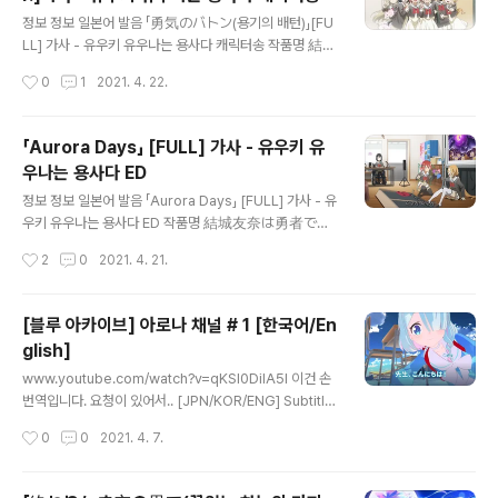
=ghEy72rBi28 가사 目を閉じて 메오 토지테 눈을 감
글 내용
고 いくつ思い浮かぶ？宝物 이쿠츠 오모이 우카부 타카
정보 정보 일본어 발음 「勇気のバトン(용기의 배턴)」[FU
라모노 몇 가지 생각나는 보물 ふいに口笛吹いて 후이니
LL] 가사 - 유우키 유우나는 용사다 캐릭터송 작품명 結城
쿠치부에 후이테 갑자기 휘파람 불고 軽やかに弾む スキ
友奈は勇者である 유우키 유우나와 유우샤데 아루 유우
작성시간
0
1
2021. 4. 22.
ップスキップ ランラン 카로야카니 하즈무 스킷푸 스킷
키 유우나는 용사다 제목 勇気のバトン (YuYuYu ver.)
푸 란란 가볍게 튀어서 스킵 ..
유우키노 바톤 (YuYuYu ver.) 용기의 바통 (YuYuYu ver.)
노래 讃州中学勇者部 산슈우 츄우가쿠 유우샤부 산슈
「Aurora Days」 [FULL] 가사 - 유우키 유
중학교 용사부 結城友奈 (照井春佳) 유우키 유우나 (C
우나는 용사다 ED
V: 하루카 테루이) 東郷美森 (三森すずこ) 토고 미모리
글 내용
(CV: 미모리 스즈코) 犬吠埼風 (内山夕実) 이누보자키
정보 정보 일본어 발음 「Aurora Days」 [FULL] 가사 - 유
후우 (CV: 우치야마 유미) 犬吠埼樹 (黒沢ともよ) 이누
우키 유우나는 용사다 ED 작품명 結城友奈は勇者であ
보자키 이츠키 (CV: 쿠로사와 토모요) 三好夏凜 (長妻樹
る 유우키 유우나와 유우샤데 아루 유우키 유우나는 용사
작성시간
2
0
2021. 4. 21.
里) 미요시 카린 (CV: 나가츠마 쥬리) 乃木園子 (花澤香
다 제목 Aurora Days 어로러 데이즈 오로라 데이즈 노래
菜) 노기 소노..
讃州中学勇者部 산슈우 츄우가쿠 유우샤부 산슈 중학교
용사부 結城友奈 (照井春佳) Yuuna Yuuki (CV: Haru
[블루 아카이브] 아로나 채널 # 1 [한국어/En
ka Terui) 유우키 유우나 (CV: 하루카 테루이) 東郷美森
glish]
(三森すずこ) Mimori Tougou (CV: Suzuko Mimori)
글 내용
토고 미모리 (CV: 미모리 스즈코) 犬吠埼風 (内山夕実)
www.youtube.com/watch?v=qKSl0DiIA5I 이건 손
Fuu Inubouzaki (CV: Yumi Uchiyama) 이누보자키 후
번역입니다. 요청이 있어서.. [JPN/KOR/ENG] Subtitle/
우 (CV: 우치야마 유미) 犬吠埼樹 (黒沢ともよ) Itsuki I
Caption 저 영어 잘 못합니다..귀로 듣고 적은거라 이상할
작성시간
0
0
2021. 4. 7.
nubouza..
수도 있어요ㅠㅠ あれ? uh? 어라? 先生? Teacher? 선
생님? 先生ー? Teacher-? 선생님? あれー... あれー...
어라... ここでしたか！ You were here! 여기였군요! -