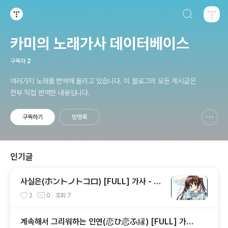
검색하기
티스토리
카미의 노래가사 데이터베이스
구독자
2
여러가지 노래를 번역해 올리고 있습니다. 이 블로그의 모든 게시글은
전부 직접 번역한 내용입니다.
구독하기
방명록
신고하기 레이어
열기
인기글
사실은(ホントノトコロ) [FULL] 가사 - 여
동생의 성역 (妹のセイイキ) OP
2
0
조회
7
계속해서 그리워하는 인연(恋ひ恋ふ縁) [FULL] 가사/