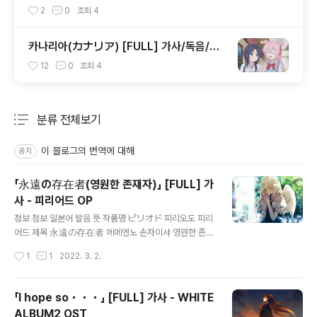
독음/번역 - 천연 만화 (千恋＊万花) OP
2
0
조회
4
카나리아(カナリア) [FULL] 가사/독음/번
역 - 해피 슈가 라이프(ハッピーシュガーラ
12
0
조회
4
イフ) OST
분류 전체보기
주요 글 목록
이 블로그의 번역에 대해
공지
「永遠の存在者(영원한 존재자)」 [FULL] 가
사 - 피리어드 OP
글 내용
정보 정보 일본어 발음 뜻 작품명 ピリオド 피리오도 피리
어드 제목 永遠の存在者 에에엔노 손자이샤 영원한 존재
자 노래 pigstar 작곡 関口トモノリ 세키구치 토모노리
작성시간
1
1
2022. 3. 2.
작사 関口トモノリ 세키구치 토모노리 편곡 YouTube
가사 永遠の存在者がこの世界に居たとして 에에엔노
손자이샤가 코노 세카이니 이타토 시테 영원한 존재가 이
「I hope so・・・」 [FULL] 가사 - WHITE
세계에 있었다고 해서 ｢一度きりの命なんて｣嘲け笑う
ALBUM2 OST