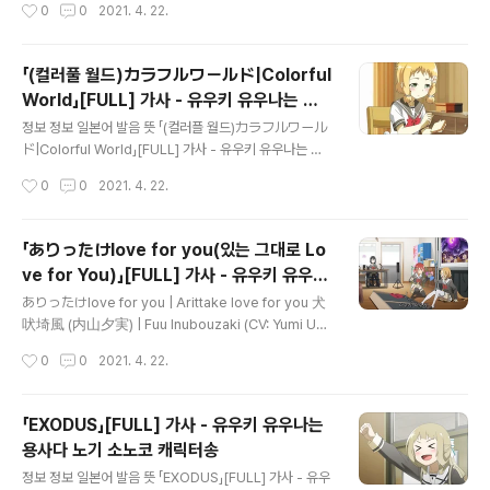
작성시간
0
0
2021. 4. 22.
니 우케이레루 코토 하지만 알았을 때 받아들이는 거 それ
유우나는 용사다 제목 ! ERROR ! 에러 오류 노래 讃州中
が出来るなら こんなに 苦しまなくて いいの 소레가
学勇者部 산슈우 츄우가쿠 유우샤부 산슈 중학교 용사부
데..
三好夏凜 (長妻樹里) 미요시 카린 (CV: 나가츠마 쥬리)
「(컬러풀 월드)カラフルワールド|Colorful
작곡 작사 편곡 YouTube www.youtube.com/watc
World」[FULL] 가사 - 유우키 유우나는 용
h?v=2p_MVfSa818 가사 足に絡みついた夜風が 아
글 내용
사다 아누보자키 이츠키 캐릭터송
시니 카라미츠이타 요카제가 발에 휘감긴 밤바람이 歩幅
정보 정보 일본어 발음 뜻 「(컬러플 월드)カラフルワール
を邪魔してじゃれ付いてくる 호하바오 쟈마시테 쟈레
ド|Colorful World」[FULL] 가사 - 유우키 유우나는 용
츠이테쿠루 발걸음을 헤치고 달라붙어와 ここが誰の住
사다 아누보자키 이츠키 캐릭터송 작품명 結城友奈は勇
작성시간
0
0
2021. 4. 22.
処だろうと 코코가 다레노 스미카다로오토 여기가 누구
者である 유우키 유우나와 유우샤데 아루 유우키 유우나
의 거처일 것이라고 旅人は構ったりしない 타비..
는 용사다 제목 カラフルワールド 컬러풀 월드 | Colorf
ul World 다채로운 세계 노래 讃州中学勇者部 산슈우
「ありったけlove for you(있는 그대로 Lo
츄우가쿠 유우샤부 산슈 중학교 용사부 犬吠埼樹 (黒沢
ve for You)」[FULL] 가사 - 유우키 유우나
ともよ) 이누보자키 이츠키 (CV: 쿠로사와 토모요) 작곡
글 내용
는 용사다 캐릭터송
작사 편곡 YouTube www.youtube.com/watch?v=r
ありったけlove for you | Arittake love for you 犬
BALT0rzyU8 가사 遅すぎる 遅すぎる 오소 스기루 오
吠埼風 (内山夕実) | Fuu Inubouzaki (CV: Yumi Uch
소 스기루 너무 느려 너무 느려 まんまる時計 チクタク
iyama) 정보 정보 일본어 발음 뜻 「ありったけlove for
작성시간
0
0
2021. 4. 22.
만마루토케에 치쿠타쿠 동그란 시계 똑딱 똑딱 ノート閉
you(있는 힘껏 Love for You)」[FULL] 가사 - 유우키 유
じ 準備はできた 노오토 토..
우나는 용사다 캐릭터송 작품명 結城友奈は勇者である
유우키 유우나와 유우샤데 아루 유우키 유우나는 용사다
「EXODUS」[FULL] 가사 - 유우키 유우나는
제목 ありったけlove for you (ありったけの愛で lov
용사다 노기 소노코 캐릭터송
e for you) 아릿타케 러브 포어 유 너에게 있는 그대로의
글 내용
사랑을 노래 讃州中学勇者部 산슈우 츄우가쿠 유우샤부
정보 정보 일본어 발음 뜻 「EXODUS」[FULL] 가사 - 유우