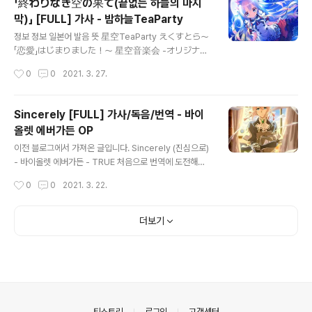
「終わりなき空の果て(끝없는 하늘의 마지
-- 先生、こんいちは！ Hello, teacher! 선생님 안녕
막)」 [FULL] 가사 - 밤하늘TeaParty
하세요! 普段と違っていきなりカメラ越しに私が登
글 내용
場したから Are you surprised 평소랑 다르게 갑자기
정보 정보 일본어 발음 뜻 星空TeaParty えくすとら～
카메라 너머로 제가 등장하니까 びっくりしました? bec
「恋愛」はじまりました！～ 星空音楽会 -オリジナル
ause I suddenly appeared through the camera
サウンドトラック- 작품명 星空TeaParty 호시조라호
작성시간
0
0
2021. 3. 27.
dif..
시조라 티이포루티이 밤하늘 다과회 제목 終わりなき空
の果て 오와리 나키 소라노 하테 끝없는 하늘의 끝 노래
真理絵 마리에 작곡 MANYO 작사 MANYO 편곡 MAN
Sincerely [FULL] 가사/독음/번역 - 바이
YO YouTube www.youtube.com/watch?v=f7iRdi
올렛 에버가든 OP
686bc 히카리 가사 どれくらい時が折り重ねば 도레
글 내용
쿠라이 토키가 오리 카사네바 어느 정도 시간이 겹쳤으면
이전 블로그에서 가져온 글입니다. Sincerely (진심으로)
ここから大人へと 코코카라 오토나에토 여기부터는 어
- 바이올렛 에버가든 - TRUE 처음으로 번역에 도전해봤
른으로 変わってゆくだろう 카왓테 유쿠다로오 변해갈
어요. 발번역이라도 양해 부탁해요ㅠㅠㅠ 知らない言葉
작성시간
0
0
2021. 3. 22.
수 있을까 そんなことは神様でも 손나 코토와 카미사마
を 覚えていくたび 시라나이 코토바오 오보에테 이쿠 타
데모 그런 건 하느님이라도 わからないはずなのに 와카
비 모르는 말들을 기억할 때마다 おもがけのなか 手を伸
라 나이 하즈 ..
ばすの 오모카게노 나카 테오 노바스노 과거의 기억 속에
더보기
손을 뻗어 だけど一人では 分からない言葉も 다케도
히토리데와 와카라나이 코토바모 하지만 혼자서는 모르는
말들도 あるのかもしれない 아루노카모 시레나이 있을
지 모르겠어 さよならは 苦くて 사요나라와 니가쿠테 작
별은 쓰라려서 アイシテルは遠いにおいがした 아이시
테루와 토오이 니오이가 시타 '사랑해'는 먼 냄새가 났어
의안내
티스토리
로그인
고객센터