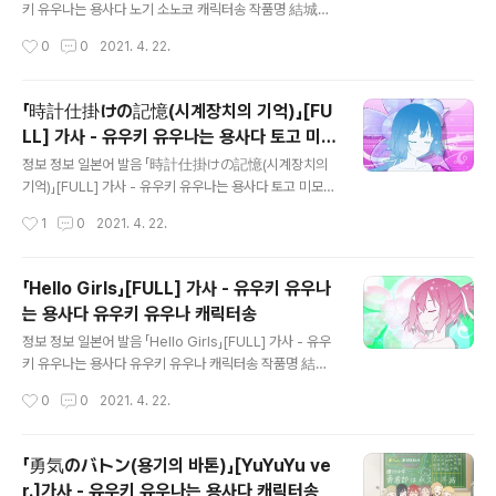
산슈 중학교 용사부 犬吠埼風 (内山夕実) 이누보자키 후
키 유우나는 용사다 노기 소노코 캐릭터송 작품명 結城友
우 (CV: 우치야마 유미) 작곡 작사 편곡 YouTube www.
奈は勇者である 유우키 유우나와 유우샤데 아루 유우키
작성시간
0
0
2021. 4. 22.
youtube.com/..
유우나는 용사다 제목 EXODUS 엑소더스 노래 讃州中
学勇者部 산슈우 츄우가쿠 유우샤부 산슈 중학교 용사부
乃木園子 (花澤香菜) 노기 소노코 (CV: 하나자와 카나)
「時計仕掛けの記憶(시계장치의 기억)」[FU
작곡 작사 편곡 YouTube www.youtube.com/watc
LL] 가사 - 유우키 유우나는 용사다 토고 미모
h?v=0HwP1Ov-MWk 가사 光の海を越えて 히카리노
글 내용
리 캐릭터송
우미오 코에테 빛의 바다를 넘어서 羽を休める鳥たち 하
정보 정보 일본어 발음 「時計仕掛けの記憶(시계장치의
네오 야스메루 토리타치 날개를 쉬게 하는 새들 窓辺 さえ
기억)」[FULL] 가사 - 유우키 유우나는 용사다 토고 미모리
ずり 思い出話する 마도베 사에즈리 오모이데바나시 스
캐릭터송 작품명 結城友奈は勇者である 유우키 유우나
작성시간
1
0
2021. 4. 22.
루 창가 지저귀고 추억을 이야기하며 --- 少し忘れかけ
와 유우샤데 아루 유우키 유우나는 용사다 제목 時計仕掛
てた 스코시 와스레카케테타 조금씩 잊혀져..
けの記憶 토케이지카케노 키오쿠 시계장치의 기억 노래
讃州中学勇者部 산슈우 츄우가쿠 유우샤부 산슈 중학교
「Hello Girls」[FULL] 가사 - 유우키 유우나
용사부 東郷美森 (三森すずこ) 토고 미모리 (CV: 미모리
는 용사다 유우키 유우나 캐릭터송
스즈코) 작곡 작사 편곡 YouTube www.youtube.com/
글 내용
watch?v=Hlr3QFEMnlg 가사 何度目の季節 思い出
정보 정보 일본어 발음 「Hello Girls」[FULL] 가사 - 유우
しても 난도메노 키세츠 오모이 다시테모 몇 번째 계절 떠
키 유우나는 용사다 유우키 유우나 캐릭터송 작품명 結城
올려도 分からなくて 月が欠ける 와카라나쿠테 츠키가
友奈は勇者である 유우키 유우나와 유우샤데 아루 유우
작성시간
0
0
2021. 4. 22.
카케루 알 수 없어서 달이 이지러져 --- 世界中 共謀し
키 유우나는 용사다 제목 Hello Girls 노래 讃州中学勇
た時は 세카이츄우 쿄오보오시타 토키와 전 세..
者部 산슈우 츄우가쿠 유우샤부 산슈 중학교 용사부 結城
友奈 (照井春佳) 유우키 유우나 (CV: 하루카 테루이) 작
「勇気のバトン(용기의 바톤)」[YuYuYu ve
곡 작사 편곡 YouTube www.youtube.com/watch?v
r.]가사 - 유우키 유우나는 용사다 캐릭터송