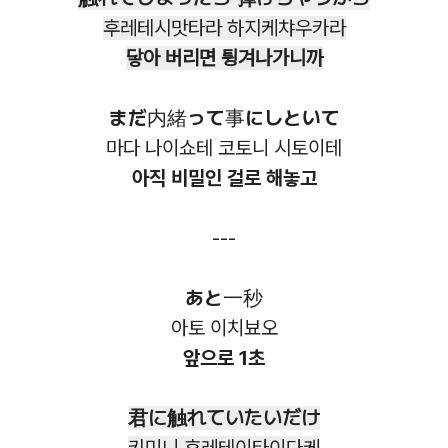
후레테시맛타라 하지케챠우카라
닿아 버리면 튕겨나가니까
まだ内緒って事にしといて
마다 나이쇼테 코토니 시토이테
아직 비밀인 걸로 해놓고
---
あと一秒
아토 이치뵤오
앞으로 1초
君に触れていたいだけ