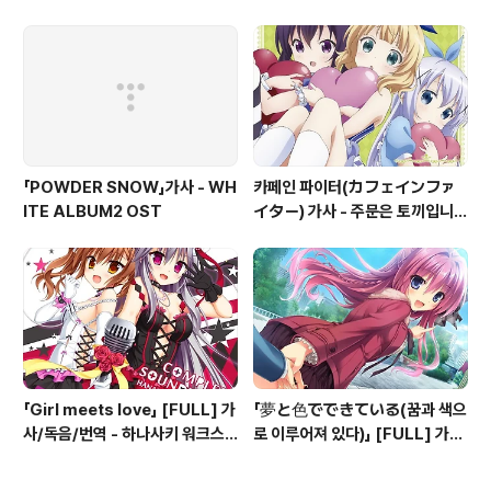
イブ
旅々) OP
「POWDER SNOW」가사 - WH
카페인 파이터(カフェインファ
ITE ALBUM2 OST
イター) 가사 - 주문은 토끼입니까
샤로 캐릭터송
「Girl meets love」 [FULL] 가
「夢と色でできている(꿈과 색으
사/독음/번역 - 하나사키 워크스
로 이루어져 있다)」 [FULL] 가사
프링! OP
- 夢と色でできている(꿈과 색
으로 이루어져 있다) OP