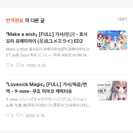
더보기
번역완료
의 다른 글
「Make a wish」 [FULL] 가사/歌詞 - 호시
오리 유메미라이 (星織ユメミライ) ED2
글 내용
Make a Wish 호시오리 유메미라이(성직 유메미라이) O
ST 노래: Duca 작사: にっし～ 작곡: ANZE HIJIRI http
s://youtu.be/clDiWzuF2ts --- キミといたこの夏は
0
0
2020. 3. 22.
키미토 이타 코노 나츠와 너와 함께했던 이번 여름은 思い
出を結ぶ宝物 오모이데오 무스부 타카라모노 추억을 잇
는 보물 --- 優しい『はじめて』に 야사시이 하지메테니
「Lovesick Magic」 [FULL] 가사/독음/번
상냥한 '처음' 에 戸惑い繰り返して 토마도이 쿠리카에
시테 당황해서 반복해서 簡単には測れない 칸탄니와 하
역 - 9-nine- 쿠죠 미야코 캐릭터송
글 내용
카레나이 간단하게는 잴 수 없어 気ままなココロの距離
9-nine-シリーズキャラクターソングコレクション
키마마나 코코로노 쿄리 제멋대로인 마음의 거리 変わる
노래: 九條 都(쿠죠 미야코) CV.澤田なつ(사와다 나츠) L
そうな予感 카와루소오나 요칸 바뀔 것 같은 예감 ワガマ
ovesick Magic https://youtu.be/H4iEvbxwqLE L
マな切なさを隠して 와가마마나 세츠나사오 카쿠시테
3
1
2020. 3. 15.
ovesick Magic ※聞き間違いや聞き逃しの可能性
제멋대로인 안타까움을 감추고 傷付くことを..
があります 見つけたらご指摘ください. ※들리는대로
적었기에 오타가 있을 수 있습니다. 찾으면 댓글 부탁드려