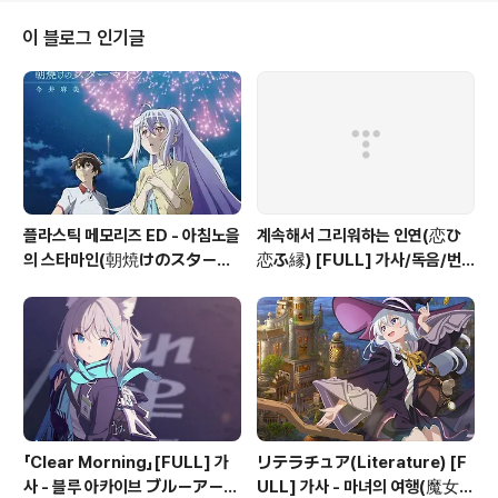
요. --- 新しい朝日を浴びたら（オハヨー！） 아타라
시이 아사히오 아비타라 (오하요-!) 새로운 아침햇살을 쬐
이 블로그 인기글
면 (좋은 아침-!) はねた髪まとめ制服に着替えて 하네
타 카미 마토메 세에후쿠니 키가에테 머리 묶고 교복으로
갈아입고 君の待つ通り道 키미노 마츠 토오리미치 네가
기다리는 대로 君の新しい笑顔にときめく 키미노 아타
라시이 에가오니 토키메쿠 너의 새로운 미소에 두근거려 ..
플라스틱 메모리즈 ED - 아침노을
계속해서 그리워하는 인연(恋ひ
의 스타마인(朝焼けのスターマ
恋ふ縁) [FULL] 가사/독음/번
イン) 가사
역 - 천연 만화 (千恋＊万花) OP
「Clear Morning」[FULL] 가
リテラチュア(Literature) [F
사 - 블루 아카이브 ブルーアーカ
ULL] 가사 - 마녀의 여행(魔女の