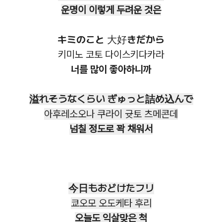
운명이 이렇게 두려운 것은
キミのこと 大好きだから
키미노 코토 다이스키다카라
너를 많이 좋아하니까
溢れそうなくらい ぎゅっと詰め込んで
아후레소오나 쿠라이 귯토 츠메콘데
넘칠 정도로 꽉 채워서
今日もおどけたフリ
쿄오모 오도케타 후리
오늘도 익살맞은 척