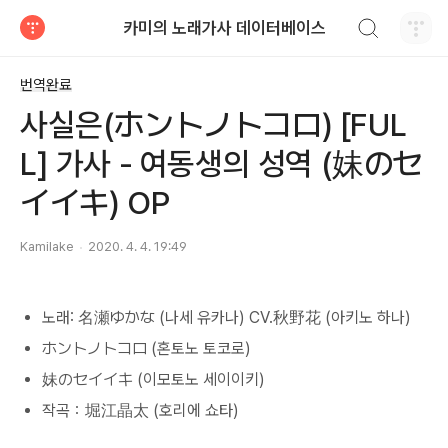
검색하기
카미의 노래가사 데이터베이스
티스토리
번역완료
사실은(ホントノトコロ) [FUL
L] 가사 - 여동생의 성역 (妹のセ
イイキ) OP
Kamilake
2020. 4. 4. 19:49
노래: 名瀬ゆかな (나세 유카나) CV.秋野花 (아키노 하나)
ホントノトコロ (혼토노 토코로)
妹のセイイキ (이모토노 세이이키)
작곡：堀江晶太 (호리에 쇼타)