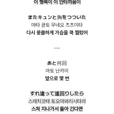
이 행복이 이 안타까움이
またキュンと胸をつついた
마타 큔토 무네오 츠츠이타
다시 뭉클하게 가슴을 쿡 찔렀어
---
あと何回
아토 난카이
앞으로 몇 번
すれ違って遠回りしたら
스레치갓테 토오마와리시타라
스쳐 지나가서 돌아 간다면