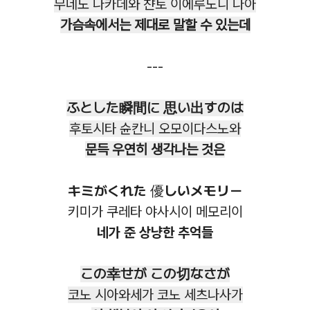
무네노 나카데와 챤토 이에루노니 나아
가슴속에서는 제대로 말할 수 있는데
---
ふとした瞬間に 思い出すのは
후토시타 슌칸니 오모이다스노와
문득 우연히 생각나는 것은
キミがくれた 優しいメモリー
키미가 쿠레타 야사시이 메모리이
네가 준 상냥한 추억들
この幸せが この切なさが
코노 시아와세가 코노 세츠나사가