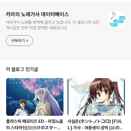
로그 정보
카미의 노래가사 데이터베이스
여러가지 노래를 번역해 올리고 있습니다. 이 블로그의 모든
게시글은 전부 직접 번역한 내용입니다.
구독하기
이 블로그 인기글
플라스틱 메모리즈 ED - 아침노을
사실은(ホントノトコロ) [FUL
의 스타마인(朝焼けのスターマ
L] 가사 - 여동생의 성역 (妹のセ