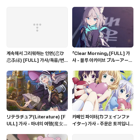
イン) 가사
イイキ) OP
계속해서 그리워하는 인연(恋ひ
「Clear Morning」[FULL] 가
恋ふ縁) [FULL] 가사/독음/번
사 - 블루 아카이브 ブルーアーカ
역 - 천연 만화 (千恋＊万花) OP
イブ
リテラチュア(Literature) [F
카페인 파이터(カフェインファ
ULL] 가사 - 마녀의 여행(魔女の
イター) 가사 - 주문은 토끼입니까
旅々) OP
샤로 캐릭터송