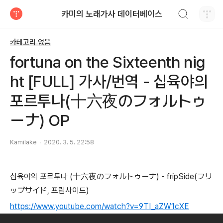
검색하기
카미의 노래가사 데이터베이스
티스토리
카테고리 없음
fortuna on the Sixteenth nig
ht [FULL] 가사/번역 - 십육야의
포르투나(十六夜のフォルトゥ
ーナ) OP
Kamilake
2020. 3. 5. 22:58
십육야의 포르투나 (十六夜のフォルトゥーナ) - fripSide(フリ
ップサイド, 프립사이드)
https://www.youtube.com/watch?v=9TI_aZW1cXE