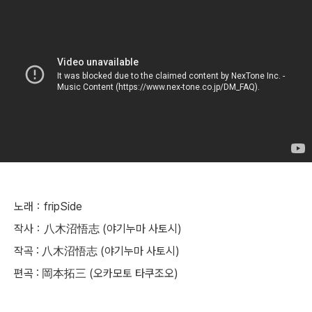
노래：fripSide
작사：八木沼悟志 (
야기누마 사토시)
작곡 : 八木沼悟志 (
야기누마 사토시
)
편곡 : 岡本拓三 (
오카모토 타쿠조오)