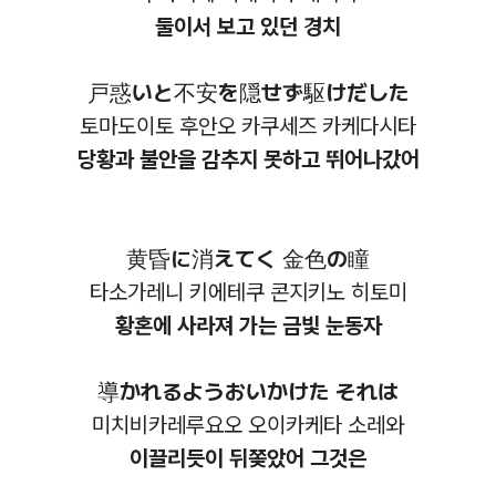
둘이서 보고 있던 경치
戸惑いと不安を隠せず駆けだした
토마도이토 후안오 카쿠세즈 카케다시타
당황과 불안을 감추지 못하고 뛰어나갔어
黄昏に消えてく 金色の瞳
타소가레니 키에테쿠 콘지키노 히토미
황혼에 사라져 가는 금빛 눈동자
導かれるようおいかけた それは
미치비카레루요오 오이카케타 소레와
이끌리듯이 뒤쫒았어 그것은