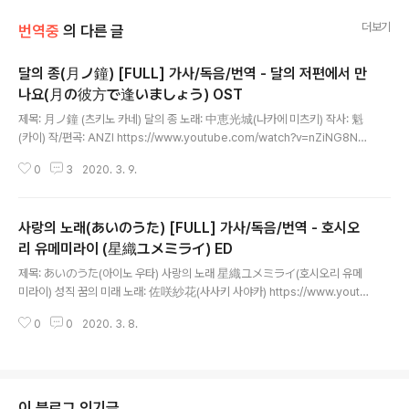
더보기
번역중
의 다른 글
달의 종(月ノ鐘) [FULL] 가사/독음/번역 - 달의 저편에서 만
나요(月の彼方で逢いましょう) OST
글 내용
제목: 月ノ鐘 (츠키노 카네) 달의 종 노래: 中恵光城(나카에 미츠키) 작사: 魁
(카이) 작/편곡: ANZI https://www.youtube.com/watch?v=nZiNG8Nc
VpE --- 欠けていく月明かり 카케테이쿠 츠키아카리 흐려져 가는 달빛 目
0
3
2020. 3. 9.
を閉じて 메오 토지테 눈을 감고 耳をあなたの声に 미미오 아나타노 코에니
귀를 당신의 목소리에 傾け続けた 카타무케츠즈케타 계속 기울였다 心の水
面に映るのは 코코로노 스이멘니 우츠루노와 마음의 수면에 비치는 것은 あ
사랑의 노래(あいのうた) [FULL] 가사/독음/번역 - 호시오
の満ちたままの月影 아노 미치타 마마노 츠키카게 저 가득한 달빛 形壊れぬ
よう 카타치 코와레누요오 깨지지 않도록 両手で掬い上げる（そっと） 료
리 유메미라이 (星織ユメミライ) ED
글 내용
오테데 스쿠이아게루 솟토 양손으로 떠올리다(살그머니) 今もう一度あの日
제목: あいのうた(아이노 우타) 사랑의 노래 星織ユメミライ(호시오리 유메
に 戻れるのなら 이마 모오이치도 아노히니 모도..
미라이) 성직 꿈의 미래 노래: 佐咲紗花(사사키 사야카) https://www.youtu
be.com/watch?v=qBKFW3HjeGc --- 子供の頃の視線 時を重ねて同
0
0
2020. 3. 8.
じ場所を見て 코도모노 코로노 시센 토키오 카사네테 오나지 바쇼오 미테 어
릴적 시선 시간을 거듭해 같은 장소를 보고 心の距離の近さもね 少しずつ
縮まっていたよ 코코로노 쿄리노 치카사모 네 스코시즈츠 치지맛테이타요 마
음 거리의 가까움도 말이죠. 조금씩 줄어들고 있더라.. 夏 風の中 나츠 카제노
나카 여름바람 속 나츠 카제노 나카 여름바람 속 喜びや悲しみ 全ての季節
이 블로그 인기글