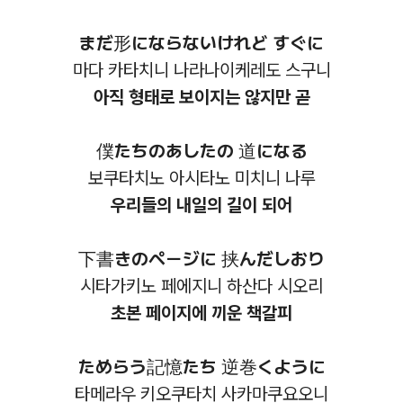
まだ形にならないけれど すぐに
마다 카타치니 나라나이케레도 스구니
아직 형태로 보이지는 않지만 곧
僕たちのあしたの 道になる
보쿠타치노 아시타노 미치니 나루
우리들의 내일의 길이 되어
下書きのページに 挟んだしおり
시타가키노 페에지니 하산다 시오리
초본 페이지에 끼운 책갈피
ためらう記憶たち 逆巻くように
타메라우 키오쿠타치 사카마쿠요오니