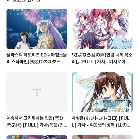
が 요로코비야 카나시미 스베테노 키세츠가 기쁨과 슬픔 모든 계절이 わたしを
現在の瞬間を 와타시오 겐자이노 슌칸오 나..
플라스틱 메모리즈 ED - 아침노을
「さよなら君の声(안녕 너의 목소
의 스타마인(朝焼けのスターマ
리)」 [FULL] 가사 - 마시로이로
イン) 가사
심포니 삽입곡
계속해서 그리워하는 인연(恋ひ
사실은(ホントノトコロ) [FUL
恋ふ縁) [FULL] 가사/독음/번
L] 가사 - 여동생의 성역 (妹のセ
역 - 천연 만화 (千恋＊万花) OP
イイキ) OP