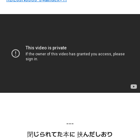
---
閉じられてた本に 挟んだしおり