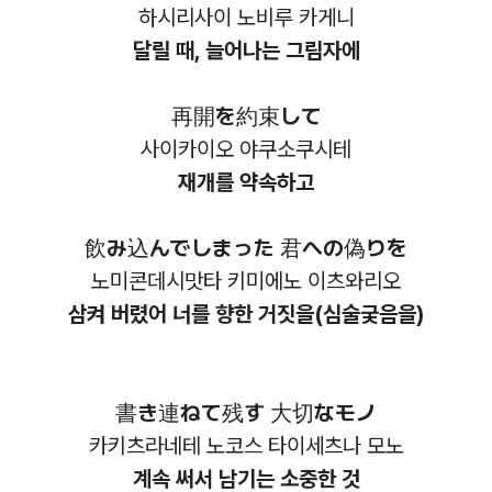
하시리사이 노비루 카게니
달릴 때, 늘어나는 그림자에
再開を約束して
사이카이오 야쿠소쿠시테
재개를 약속하고
飲み込んでしまった 君への偽りを
노미콘데시맛타 키미에노 이츠와리오
삼켜 버렸어 너를 향한 거짓을(심술궂음을)
書き連ねて残す 大切なモノ
카키츠라네테 노코스 타이세츠나 모노
계속 써서 남기는 소중한 것