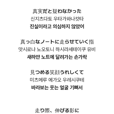
真実だと疑わなかった
신지츠다토 우타가와나캇타
진실이라고 의심하지 않았어
真っ白なノートに走らせていく指
맛시로나 노오토니 하시라세테이쿠 유비
새하얀 노트에 달려가는 손가락
見つめる笑顔うれしくて
미츠메루 에가오 우레시쿠테
바라보는 웃는 얼굴 기뻐서
走り際、伸びる影に