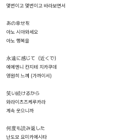
몇번이고 몇번이고 바라보면서
あの幸せを
아노 시아와세오
아노 행복을
永遠に感じて（近くで）
에에엔니 칸지테 치카쿠데
영원히 느껴 (가까이서)
笑い続けるから
와라이츠즈케루카라
계속 웃으니까
何度も読み返した
난도모 요미카에시타