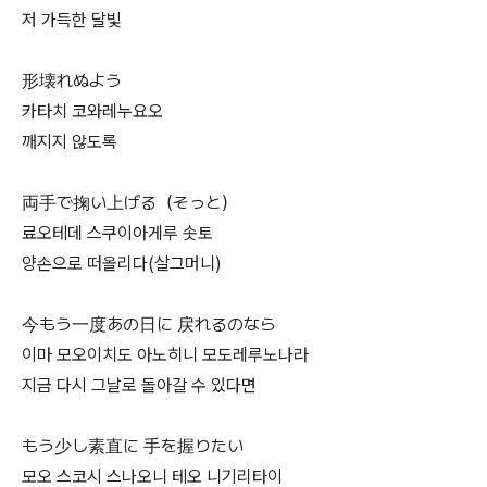
저 가득한 달빛
形壊れぬよう
카타치 코와레누요오
깨지지 않도록
両手で掬い上げる（そっと）
료오테데 스쿠이아게루 솟토
양손으로 떠올리다(살그머니)
今もう一度あの日に 戻れるのなら
이마 모오이치도 아노히니 모도레루노나라
지금 다시 그날로 돌아갈 수 있다면
もう少し素直に 手を握りたい
모오 스코시 스나오니 테오 니기리타이