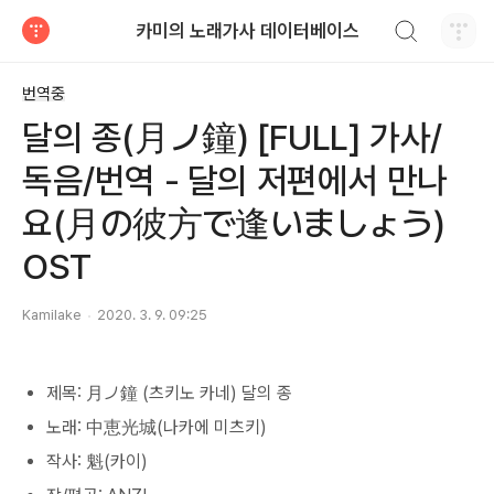
검색하기
카미의 노래가사 데이터베이스
티스토리
번역중
달의 종(月ノ鐘) [FULL] 가사/
독음/번역 - 달의 저편에서 만나
요(月の彼方で逢いましょう)
OST
Kamilake
2020. 3. 9. 09:25
제목: 月ノ鐘 (츠키노 카네) 달의 종
노래: 中恵光城(나카에 미츠키)
작사: 魁(카이)