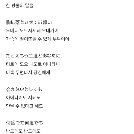
한 방울의 말을
胸に落とさせてお願い
무네니 오토사세테 오네가이
가슴에 떨어뜨릴 수 있게 부탁이야
たとえもう二度とあなたに
타토에 모오 니도토 아나타니
비록 두번다시 당신에게
会えないとしても
아에나이토 시테모
만날 수 없다고 해도
何度でも何度でも
난도데모 난도데모