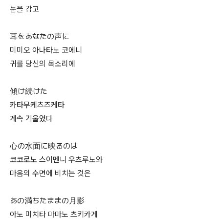
눈을 감고
耳をあなたの声に
미미오 아나타노 코에니
귀를 당신의 목소리에
傾け続けた
카타무케츠즈케타
계속 기울였다
心の水面に映るのは
코코로노 스이멘니 우츠루노와
마음의 수면에 비치는 것은
あの満ちたままの月影
아노 미치타 마마노 츠키카게