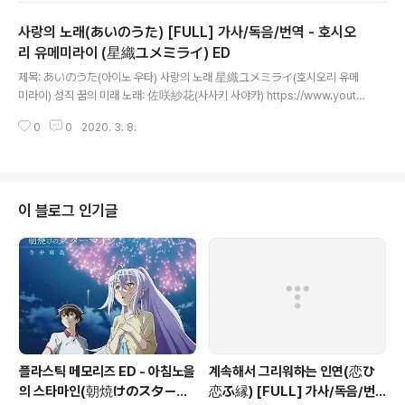
손나 키..
룬다 전부 이야기할 수 없는 마음이 있어 そこにあって形
사랑의 노래(あいのうた) [FULL] 가사/독음/번역 - 호시오
に ならない言葉 소코니 앗테 카타치니 나라나이 코토바
거기에 있어서 형태가 될 수 없는 말 悔しさ失敗 "私"が
리 유메미라이 (星織ユメミライ) ED
글 내용
嫌になっても さあ 前向いて 쿠야시사 싯파이 와타시가
제목: あいのうた(아이노 우타) 사랑의 노래 星織ユメミライ(호시오리 유메
이야니 낫테모 사아 마에 무이테 분함, 실패, "내"가 싫어져
미라이) 성직 꿈의 미래 노래: 佐咲紗花(사사키 사야카) https://www.youtu
도 자 앞을 향해 涙こぼそう 約束のステージで 나미다
be.com/watch?v=qBKFW3HjeGc --- 子供の頃の視線 時を重ねて同
코보소오 야쿠소쿠노 스테에지데 눈물을 흘리는거야 약속
0
0
2020. 3. 8.
じ場所を見て 코도모노 코로노 시센 토키오 카사네테 오나지 바쇼오 미테 어
의 스테이지에서 まだ立てていないよ さよならにさえ
릴적 시선 시간을 거듭해 같은 장소를 보고 心の距離の近さもね 少しずつ
も ..
縮まっていたよ 코코로노 쿄리노 치카사모 네 스코시즈츠 치지맛테이타요 마
음 거리의 가까움도 말이죠. 조금씩 줄어들고 있더라.. 夏 風の中 나츠 카제노
나카 여름바람 속 나츠 카제노 나카 여름바람 속 喜びや悲しみ 全ての季節
이 블로그 인기글
が 요로코비야 카나시미 스베테노 키세츠가 기쁨과 슬픔 모든 계절이 わたしを
現在の瞬間を 와타시오 겐자이노 슌칸오 나..
플라스틱 메모리즈 ED - 아침노을
계속해서 그리워하는 인연(恋ひ
의 스타마인(朝焼けのスターマ
恋ふ縁) [FULL] 가사/독음/번