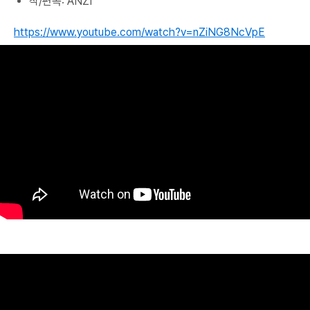
작/편곡: ANZI
https://www.youtube.com/watch?v=nZiNG8NcVpE