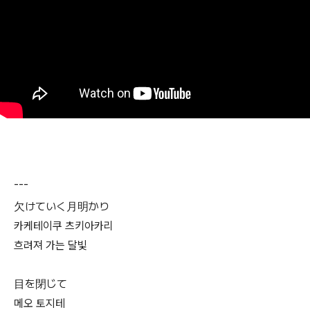
---
欠けていく月明かり
카케테이쿠 츠키아카리
흐려져 가는 달빛
目を閉じて
메오 토지테