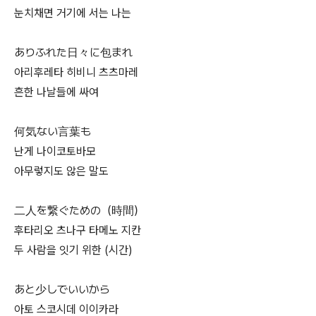
눈치채면 거기에 서는 나는
ありふれた日々に包まれ
아리후레타 히비니 츠츠마레
흔한 나날들에 싸여
何気ない言葉も
난게 나이코토바모
아무렇지도 않은 말도
二人を繋ぐための（時間）
후타리오 츠나구 타메노 지칸
두 사람을 잇기 위한 (시간)
あと少しでいいから
아토 스코시데 이이카라