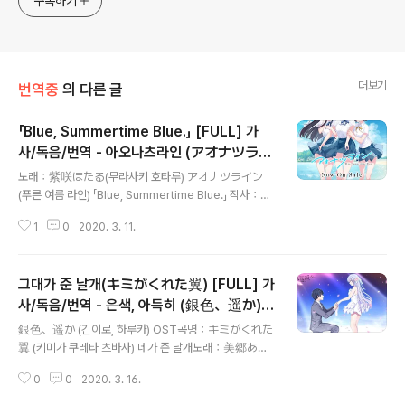
구독하기
더보기
번역중
의 다른 글
「Blue, Summertime Blue.」 [FULL] 가
사/독음/번역 - 아오나츠라인 (アオナツライ
글 내용
ン) ED
노래：紫咲ほたる(무라사키 호타루) アオナツライン
(푸른 여름 라인) 「Blue, Summertime Blue.」 작사：え
びかれー伯爵 작/편곡：えびかれー伯爵 https://ww
1
0
2020. 3. 11.
w.youtube.com/watch?v=aDnmlgiZlTk --- アオナ
ツライン ED 아오나츠라인 ED 아오나츠라인 ED 改札を
抜けた夏の午後 카이사츠오 누케타 나츠노 고고 개찰구
그대가 준 날개(キミがくれた翼) [FULL] 가
를 빠져나간 여름 오후 橋を渡れば海が見えた 하시오
와타레바 우미가 미에타 다리를 건너면 바다가 보였다 永
사/독음/번역 - 은색, 아득히 (銀色、遥か)
글 내용
遠のような海岸線を 에에엔노요오나 카이간센오 영원
OST
銀色、遥か (긴이로, 하루카) OST곡명：キミがくれた
같은 해안선을 なぞるように歩いてゆく 나조루요오니
翼 (키미가 쿠레타 츠바사) 네가 준 날개노래：美郷あき
아루이테유쿠 덧씌우듯 걸어가다 --- わずかに期待をし
(미사토 아키)작/편곡：MANYOhttps://www.youtub
ているんだ 와즈카니 키타이오 시테이루다 약간 기대를
0
0
2020. 3. 16.
e.com/watch?v=y8Dz3wC3xzw--- 語り尽くしき
하고 있어 何かが変わるそんな気がして 난카가 카와루
れない 想いあるんだ 카타리츠쿠시키레나이 오모이 아