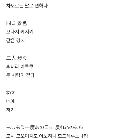
차오르는 달로 변하다
同じ 景色
오나지 케시키
같은 경치
二人 歩く
후타리 아루쿠
두 사람이 걷다
ねえ
네에
저기
もしもう一度あの日に 戻れるのなら
모시 모오이치도 아노히니 모도레루노나라