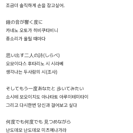
조금더 솔직하게 손을 잡고싶어.
鐘の音が響く度に
카네노 오토가 히비쿠타비니
종소리가 울릴 때마다
思い出す二人の詩(しらべ)
오모이다스 후타리노 시 시라베
생각나는 두사람의 시(조사)
そしてもう一度あなたと 歩いてみたい
소시테 모오이치도 아나타토 아루이테미타이
그리고 다시한번 당신과 걸어보고 싶다
何度でも何度でも 見つめながら
난도데모 난도데모 미츠메나가라