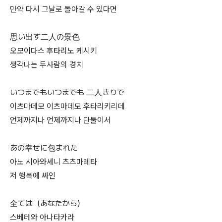
만약 다시 그날로 돌아갈 수 있다면
思い出す二人の景色
오모이다스 후타리노 케시키
생각나는 두사람의 경치
いつまでもいつまでも 二人きりで
이츠마데모 이츠마데모 후타리키리데
언제까지나 언제까지나 단둘이서
あの幸せに包まれた
아노 시아와세니 츠츠마레타
저 행복에 싸인
全ては（あなたから）
스베테와 아나타카라