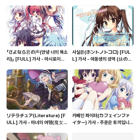
イン) 가사
역 - 천연 만화 (千恋＊万花) OP
「さよなら君の声(안녕 너의 목소
사실은(ホントノトコロ) [FUL
리)」 [FULL] 가사 - 마시로이로
L] 가사 - 여동생의 성역 (妹のセ
심포니 삽입곡
イイキ) OP
リテラチュア(Literature) [F
카페인 파이터(カフェインファ
ULL] 가사 - 마녀의 여행(魔女の
イター) 가사 - 주문은 토끼입니까
旅々) OP
샤로 캐릭터송