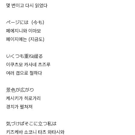
몇 번이고 다시 읽었다
ページには（今も）
페에지니와 이마모
페이지에는 (지금도)
いくつも重ね綴る
이쿠츠모 카사네 츠즈루
여러 겹으로 철하다
景色が広がり
케시키가 히로가리
경치가 펼쳐져
気づけばそこに立つ私は
키즈케바 소코니 타츠 와타시와