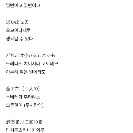
몇번이고 몇번이고
思い出せる
오모이다세루
생각날 수 있다
どれだけ小さなことでも
도레다케 치이사나 코토데모
아무리 작은 일이라도
全てが（二人の）
스베테가 후타리노
모든것이 (두사람의)
満ちる月に変わる
미치루츠키니 카와루