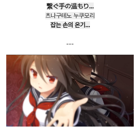
繋ぐ手の温もり…
츠나구테노 누쿠모리
잡는 손의 온기…
---