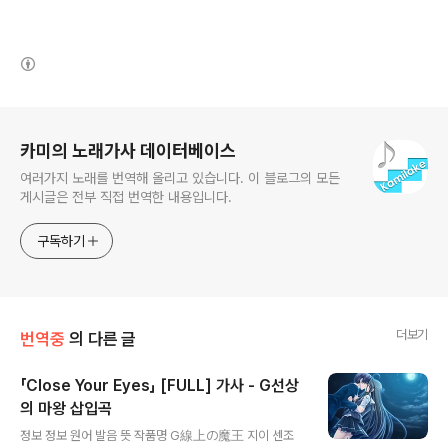
(새창열림)
로그 정보
카미의 노래가사 데이터베이스
여러가지 노래를 번역해 올리고 있습니다. 이 블로그의 모든
게시글은 전부 직접 번역한 내용입니다.
구독하기
더보기
번역중
의 다른 글
「Close Your Eyes」 [FULL] 가사 - G선상
의 마왕 삽입곡
글 내용
정보 정보 원어 발음 뜻 작품명 G線上の魔王 지이 센조