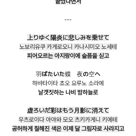
끝났다면서
---
上りゆく陽炎に悲しみを乗せて
노보리유쿠 카게로오니 카나시미오 노세테
피어오르는 아지랑이에 슬픔을 싣고
羽ばたいた蝶 夜の空へ
하바타이타 쵸오 요루노 소라에
날갯짓하는 나비 밤하늘로
虚ろいだ彩はもう月影に消えて
우츠로이다 아야와 모오 츠키카게니 키에테
공허하게 칠해진 색은 이제 달 그림자로 사라지고