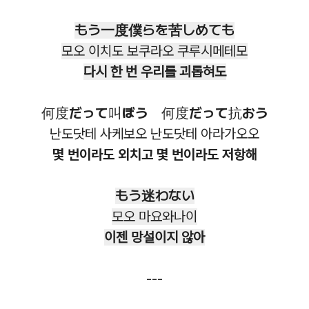
もう一度僕らを苦しめても
모오 이치도 보쿠라오 쿠루시메테모
다시 한 번 우리를 괴롭혀도
何度だって叫ぼう 何度だって抗おう
난도닷테 사케보오 난도닷테 아라가오오
몇 번이라도 외치고 몇 번이라도 저항해
もう迷わない
모오 마요와나이
이젠 망설이지 않아
---