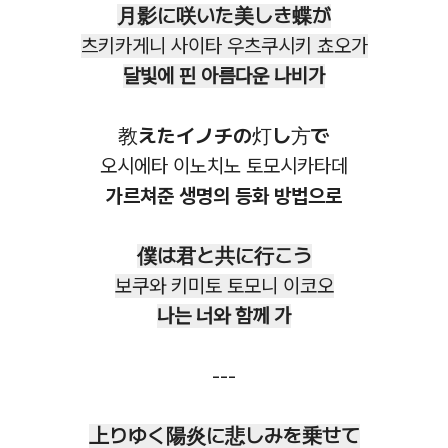
月影に咲いた美しき蝶が
츠키카게니 사이타 우츠쿠시키 쵸오가
달빛에 핀 아름다운 나비가
教えたイノチの灯し方で
오시에타 이노치노 토모시카타데
가르쳐준 생명의 등화 방법으로
僕は君と共に行こう
보쿠와 키미토 토모니 이코오
나는 너와 함께 가
---
上りゆく陽炎に悲しみを乗せて