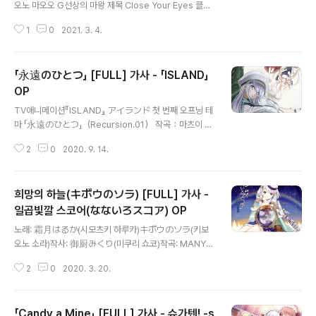
오노 마오오 G선상의 마왕 제목 Close Your Eyes 클로
우즈 요어 아이즈 눈을 감아보아요 노래 彩音 Ayane 작
1
0
2021. 3. 4.
곡 志倉千代丸 시쿠라 치요마루 작사 志倉千代丸 시쿠
라 치요마루 편곡 YouTube 가사 雪が溶ければ 川へと
流れ やがては海に出るから 유키가 토케레바 카와에토
「永遠のひとつ」 [FULL] 가사 - 「ISLAND」
나가레 야가테와 우미니 데루카라 눈이 녹으면 강으로 흘
러가고, 머지않아 바다로 나가니까 もうすぐここも季節
OP
글 내용
が変わり 日溜まりになってゆく 모오 스구 코코모 키
TV애니메이션『ISLAND』 アイランド 첫 번째 오프닝 테
세츠가 카와리 히다마리니 낫테유쿠 이제 곧 여기도 계절
마 「永遠のひとつ」（Recursion.01） 작곡：마츠이 고
이 바뀌어 햇살 좋은 곳이 되어가 --- 手を広げ僕らは
로 (松井五郎) 편곡：시라토 유스케 (白戸佑輔) 노래：
夢を見ていた 長いこの旅は続く 테오 히로게 보쿠라와
2
0
2020. 9. 14.
타무라 유카리 (田村ゆかり) www.youtube.com/wat
유메오 미테이타 나가이 코노 타비와 츠즈쿠 손을 벌리고
ch?v=baxCTUwe0l0 가사 それはなぜ？ ふいに聴こ
우리는 꿈을 꾸..
えたんだ 소레와 나제 후이니 키코에탄다 왜 그럴까? 갑자
희망의 하늘(キボウのソラ) [FULL] 가사 -
기 들려왔어 潮風が 包み込んだSympathy 시오카제가
츠츠미콘다 신파시이 바닷바람이 감싸고 있는 Sympathy
일곱빛깔 스코어(なないろスコア) OP
글 내용
さざ波が 消してしまいそうな 사자나미가 케시테 시마
노래: 霜月はるか(시모츠키 하루카)キボウのソラ(키보
이 소오나 잔물결이 지워버릴 것 같은 あなたの足跡を ず
오노 소라)작사: 御厨みくり(미쿠리 쇼코)작곡: MANYO
っと探してたよ 아나타노 아시아토오 즛토 사가시테타요
https://www.youtube.com/watch?v=zwwnMQCO
당신의 발자국을 계속 찾았어 --- 運命が選んだ たった
2
0
2020. 3. 20.
6eQ(종종 일본어 가사만 보고 노래를 부를 수 있게 히라
ひとりの人 운메에가 에란다 탓타 히토리노 히토..
가나라도 빨리 읽을 수 있도록 연습을 해보고 있어요) ---
青い空の下 君はそこに立って 아오이 소라노 시타 키
「Candy a Mine」 [FULL] 가사 - 슈가텐! -s
미와 소코니 탓테 푸른 하늘 아래 너는 거기에 서서 眩しす