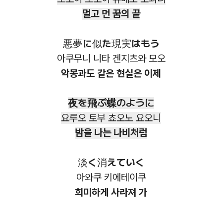
멀고 먼 꿈의 끝
悪夢に似た現実はもう
아쿠무니 니타 겐지츠와 모오
악몽과도 같은 현실은 이제
夜を飛ぶ蝶のように
요루오 토부 쵸오노 요오니
밤을 나는 나비처럼
淡く消えていく
아와쿠 키에테이쿠
희미하게 사라져 가