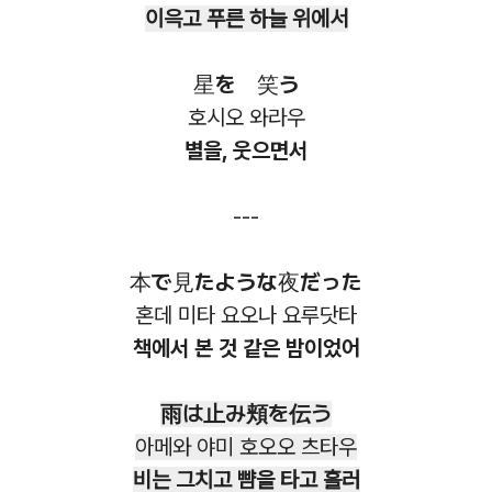
이윽고 푸른 하늘 위에서
星を 笑う
호시오 와라우
별을, 웃으면서
---
本で見たような夜だった
혼데 미타 요오나 요루닷타
책에서 본 것 같은 밤이었어
雨は止み頬を伝う
아메와 야미 호오오 츠타우
비는 그치고 뺨을 타고 흘러