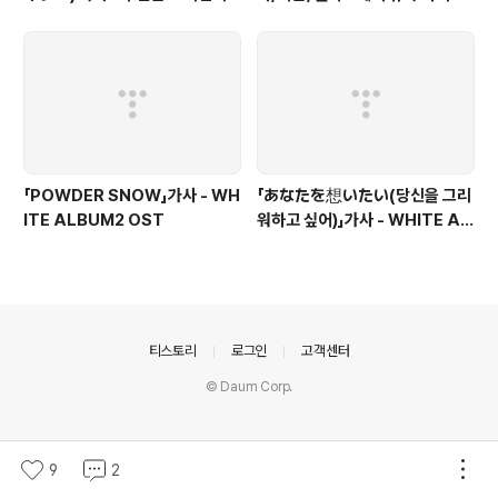
샤로 캐릭터송
(ハッピーシュガーライフ) OS
T
「POWDER SNOW」가사 - WH
「あなたを想いたい(당신을 그리
ITE ALBUM2 OST
워하고 싶어)」가사 - WHITE AL
BUM2 삽입곡
의안내
티스토리
로그인
고객센터
© Daum Corp.
9
2