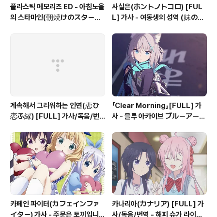
플라스틱 메모리즈 ED - 아침노을
사실은(ホントノトコロ) [FUL
의 스타마인(朝焼けのスターマ
L] 가사 - 여동생의 성역 (妹のセ
イン) 가사
イイキ) OP
계속해서 그리워하는 인연(恋ひ
「Clear Morning」[FULL] 가
恋ふ縁) [FULL] 가사/독음/번
사 - 블루 아카이브 ブルーアーカ
역 - 천연 만화 (千恋＊万花) OP
イブ
카페인 파이터(カフェインファ
카나리아(カナリア) [FULL] 가
イター) 가사 - 주문은 토끼입니까
사/독음/번역 - 해피 슈가 라이프