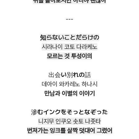
뒤를 돌아보지만 아니야 괜찮아
---
知らないことだらけの
시라나이 코토 다라케노
모르는 것 투성이의
出会い別れの話
데아이 와카레노 하나시
만남과 이별의 이야기
滲むインクをそっとなぞった
니지무 인쿠오 솟토 나좃타
번져가는 잉크를 살짝 덧대어 그렸어